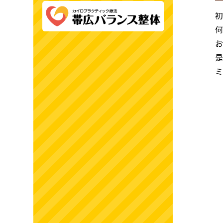
初
何
お
是
ミ