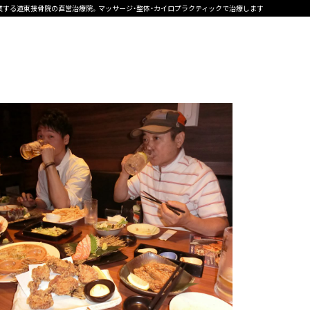
営業する道東接骨院の直営治療院。マッサージ・整体・カイロプラクティックで治療します